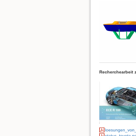
Recherchearbeit 
loesungen_von_
status_toyota.p