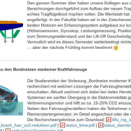
Den ganzen Sommer über haben unsere Kollegen aus de
Berechnungen durchgeführt zum Aufbau der neuen Tragf
echtes Tragflügelboot machen sollen. Die Werkstatt hat 
angefertigt. In der Fakultät haben wir in der Zwischenz
beiden Motoren ein Erfassungssystem aufgebaut zur ko
(Höhensensoren, Gyroskop, Leistungsmessung, Position,
zum Strömungswiderstand und der Lift-Off Geschwindigke
Vermutlich wird es dieses Semester wetterbedingt nichts
… aber der nächste Frühling kommt bestimmt
zu den Bordnetzen moderner Kraftfahrzeuge
Die Studierenden der Vorlesung „Bordnetze moderner 
recherchiert mit welchen Lösungen die Fahrzeugherste
einzuhalten. Aktuell zeichnet sich dabei bei vielen Herst
Systemen ein sanfter Übergang in die Elektromobilität g
Verbrennungsmotor und hilft so ca. 15-20% CO2 einzus
Neben den Fahrzeugherstellern haben die Teilnehmer s
Riemenstartergenerator, im Detail angeschaut oder die
Die Rechercheergebnisse zum Download:
48v_rsg_s
bosch_fuer_co2-reduktion.pdf
|
status_bmw.pdf
|
status_daimler
df
|
weltweiteco2grenzwerte.pdf