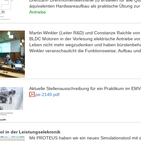
Drehzahl- Drehmomentkennlinie zu erstellen für alle Q
äquivalenten Hardwareaufbau als praktische Übung zur
Antriebe
Martin Winkler (Leiter R&D) und Constanze Raichle von
BLDC Motoren in der Vorlesung elektrische Antriebe vo
Leben nicht mehr wegzudenken und haben bürstenbehafte
Winkler veranschaulicht die Funktionsweise, Aufbau un
Aktuelle Stellenausschreibung für ein Praktikum im EM
pe-2140.pdf
l in der Leistungselekronik
Mit PROTEUS haben wir ein neues Simulationstool mit