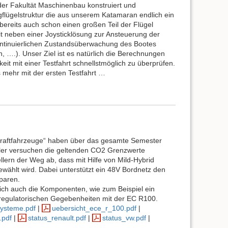
r Fakultät Maschinenbau konstruiert und
lügelstruktur die aus unserem Katamaran endlich ein
bereits auch schon einen großen Teil der Flügel
eit neben einer Joysticklösung zur Ansteuerung der
ntinuierlichen Zustandsüberwachung des Bootes
 ….). Unser Ziel ist es natürlich die Berechnungen
it mit einer Testfahrt schnellstmöglich zu überprüfen.
 mehr mit der ersten Testfahrt …
Kraftfahrzeuge“ haben über das gesamte Semester
ller versuchen die geltenden CO2 Grenzwerte
ellern der Weg ab, dass mit Hilfe von Mild-Hybrid
ewählt wird. Dabei unterstützt ein 48V Bordnetz den
paren.
ich auch die Komponenten, wie zum Beispiel ein
 regulatorischen Gegebenheiten mit der EC R100.
ysteme.pdf
|
uebersicht_ece_r_100.pdf
|
.pdf
|
status_renault.pdf
|
status_vw.pdf
|